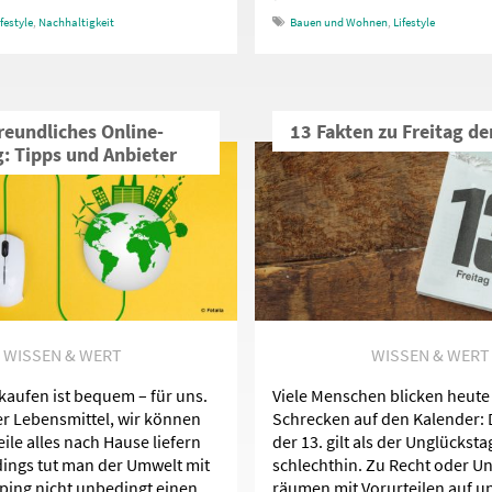
ifestyle
,
Nachhaltigkeit
Bauen und Wohnen
,
Lifestyle
eundliches Online-
13 Fakten zu Freitag d
: Tipps und Anbieter
WISSEN & WERT
WISSEN & WERT
kaufen ist bequem – für uns.
Viele Menschen blicken heute
r Lebensmittel, wir können
Schrecken auf den Kalender: 
ile alles nach Hause liefern
der 13. gilt als der Unglücksta
rdings tut man der Umwelt mit
schlechthin. Zu Recht oder U
ing nicht unbedingt einen
räumen mit Vorurteilen auf un