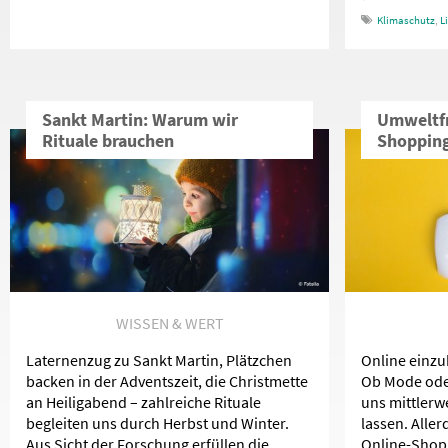
Klimaschutz
,
L
Sankt Martin: Warum wir
Umweltfr
Rituale brauchen
Shopping
WISSEN & WERT
Laternenzug zu Sankt Martin, Plätzchen
Online einzu
backen in der Adventszeit, die Christmette
Ob Mode ode
an Heiligabend – zahlreiche Rituale
uns mittlerwe
begleiten uns durch Herbst und Winter.
lassen. Alle
Aus Sicht der Forschung erfüllen die
Online-Shopp