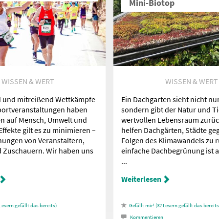
Mini-Biotop
WISSEN & WERT
WISSEN & WERT
 und mitreißend Wettkämpfe
Ein Dachgarten sieht nicht nu
portveranstaltungen haben
sondern gibt der Natur und T
n auf Mensch, Umwelt und
wertvollen Lebensraum zurü
Effekte gilt es zu minimieren –
helfen Dachgärten, Städte ge
ungen von Veranstaltern,
Folgen des Klimawandels zu r
d Zuschauern. Wir haben uns
einfache Dachbegrünung ist au
...
Weiterlesen
Lesern gefällt das
32
Lesern gefällt das
Kommentieren