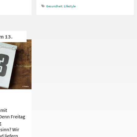
Gesundheit
,
Lifestyle
em 13.
 mit
Denn Freitag
g
nsinn? Wir
d liefern