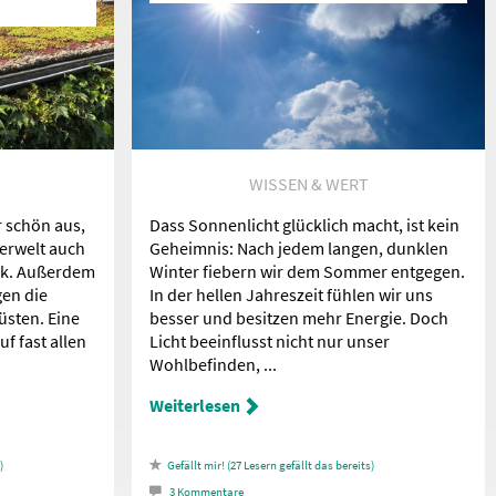
WISSEN & WERT
r schön aus,
Dass Sonnenlicht glücklich macht, ist kein
ierwelt auch
Geheimnis: Nach jedem langen, dunklen
ck. Außerdem
Winter fiebern wir dem Sommer entgegen.
gen die
In der hellen Jahreszeit fühlen wir uns
üsten. Eine
besser und besitzen mehr Energie. Doch
f fast allen
Licht beeinflusst nicht nur unser
Wohlbefinden, ...
Weiterlesen
27
Lesern gefällt das
3
Kommentare