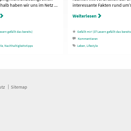
halb haben wir uns im Netz ...
interessante Fakten rund um’s 
Weiterlesen
esern gefällt das
37
Lesern gefällt das
Kommentieren
yle
,
Nachhaltigkeitstipps
Leben
,
Lifestyle
utz
Sitemap