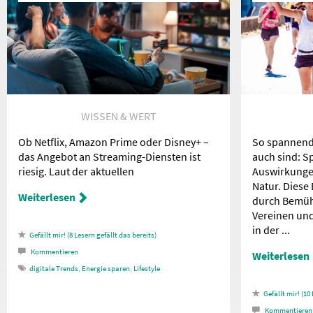
WISSEN & WERT
Ob Netflix, Amazon Prime oder Disney+ –
So spannend
das Angebot an Streaming-Diensten ist
auch sind: S
riesig. Laut der aktuellen
Auswirkunge
Natur. Diese 
Weiterlesen
durch Bemüh
Vereinen un
in der ...
8
Lesern gefällt das
Kommentieren
Weiterlesen
digitale Trends
,
Energie sparen
,
Lifestyle
10
Kommentieren