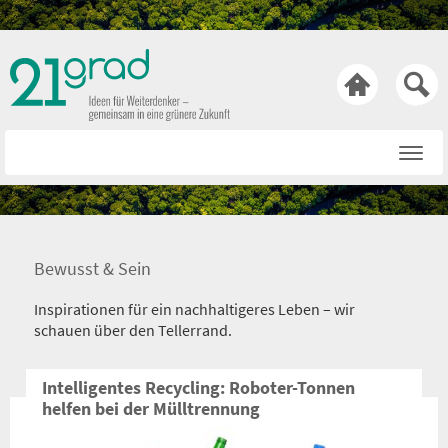

Startseite
Rat & Tat
Wissen & Wert
Bewusst & Sein
Technik & Trends
Inspirationen für ein nachhaltigeres Leben – wir
Bewusst & Sein
schauen über den Tellerrand.
Hasen & Köpfe
Intelligentes Recycling: Roboter-Tonnen
helfen bei der Mülltrennung
Über uns
Netiquette