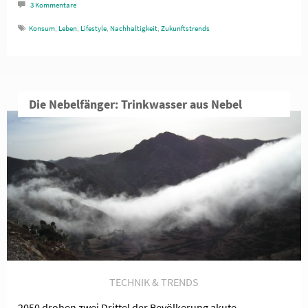
3
Kommentare
Konsum
,
Leben
,
Lifestyle
,
Nachhaltigkeit
,
Zukunftstrends
Die Nebelfänger: Trinkwasser aus Nebel
TECHNIK & TRENDS
2050 drohen zwei Drittel der Bevölkerung akute