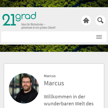

Startseite
Rat & Tat
Wissen & Wert
Technik & Trends
Marcus
Bewusst & Sein
Marcus
Hasen & Köpfe
Willkommen in der
Über uns
wunderbaren Welt des
Netiquette