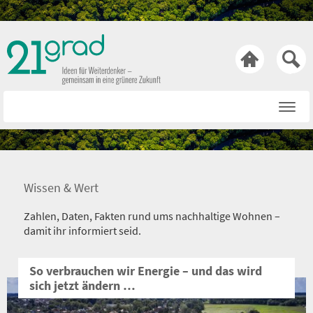

Startseite
Rat & Tat
Wissen & Wert
Wissen & Wert
Technik & Trends
Zahlen, Daten, Fakten rund ums nachhaltige Wohnen –
Bewusst & Sein
damit ihr informiert seid.
Hasen & Köpfe
So verbrauchen wir Energie – und das wird
sich jetzt ändern …
Über uns
Netiquette