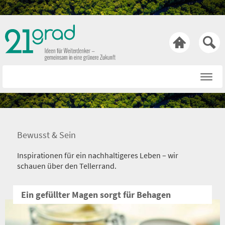

Startseite
Rat & Tat
Wissen & Wert
Bewusst & Sein
Technik & Trends
Inspirationen für ein nachhaltigeres Leben – wir
Bewusst & Sein
schauen über den Tellerrand.
Hasen & Köpfe
Ein gefüllter Magen sorgt für Behagen
Über uns
Netiquette