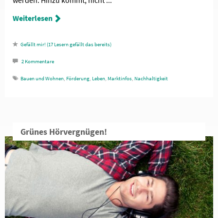
werden. Hinzu kommt, nicht ...
Weiterlesen
17
Lesern gefällt das
2
Kommentare
Bauen und Wohnen
,
Förderung
,
Leben
,
Marktinfos
,
Nachhaltigkeit
Grünes Hörvergnügen!