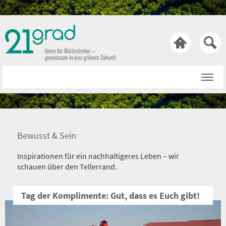

Startseite
Rat & Tat
Wissen & Wert
Bewusst & Sein
Technik & Trends
Inspirationen für ein nachhaltigeres Leben – wir
Bewusst & Sein
schauen über den Tellerrand.
Hasen & Köpfe
Tag der Komplimente: Gut, dass es Euch gibt!
Über uns
Netiquette