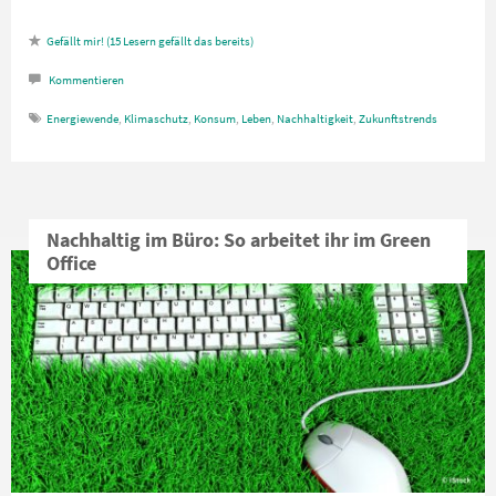
15
Lesern gefällt das
Kommentieren
Energiewende
,
Klimaschutz
,
Konsum
,
Leben
,
Nachhaltigkeit
,
Zukunftstrends
Nachhaltig im Büro: So arbeitet ihr im Green
Office