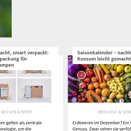
acht, smart verpackt:
Saisonkalender – nachh
packung für
Konsum leicht gemacht
umpen
WISSEN & WERT
BEWUSST & SEI
 gelten als zentrale
Erdbeeren im Dezember? Ein 
nologie, um die
Genuss. Zwar sehen sie verfüh