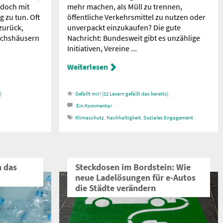
 doch mit
mehr machen, als Müll zu trennen,
g zu tun. Oft
öffentliche Verkehrsmittel zu nutzen oder
zurück,
unverpackt einzukaufen? Die gute
ächshäusern
Nachricht: Bundesweit gibt es unzählige
Initiativen, Vereine ...
Weiterlesen
11
Lesern gefällt das
Ein
Kommentar
Klimaschutz
,
Nachhaltigkeit
,
Soziales Engagement
n das
Steckdosen im Bordstein: Wie
neue Ladelösungen für e-Autos
die Städte verändern