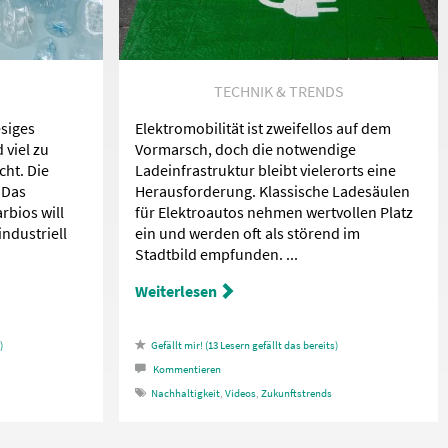
TECHNIK & TRENDS
esiges
Elektromobilität ist zweifellos auf dem
 viel zu
Vormarsch, doch die notwendige
cht. Die
Ladeinfrastruktur bleibt vielerorts eine
 Das
Herausforderung. Klassische Ladesäulen
bios will
für Elektroautos nehmen wertvollen Platz
ndustriell
ein und werden oft als störend im
Stadtbild empfunden. ...
Weiterlesen
13
Lesern gefällt das
Kommentieren
Nachhaltigkeit
,
Videos
,
Zukunftstrends