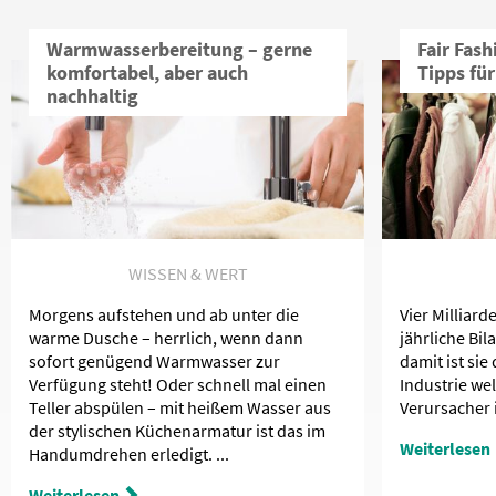
Warmwasserbereitung – gerne
Fair Fash
komfortabel, aber auch
Tipps fü
nachhaltig
WISSEN & WERT
Morgens aufstehen und ab unter die
Vier Milliar
warme Dusche – herrlich, wenn dann
jährliche Bil
sofort genügend Warmwasser zur
damit ist sie
Verfügung steht! Oder schnell mal einen
Industrie we
Teller abspülen – mit heißem Wasser aus
Verursacher is
der stylischen Küchenarmatur ist das im
Weiterlesen
Handumdrehen erledigt. ...
Weiterlesen