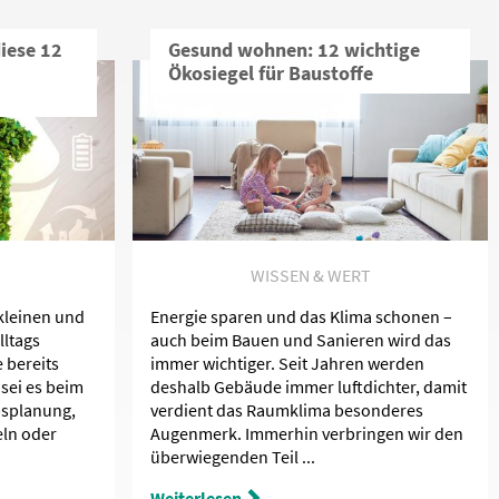
iese 12
Gesund wohnen: 12 wichtige
Ökosiegel für Baustoffe
WISSEN & WERT
 kleinen und
Energie sparen und das Klima schonen –
lltags
auch beim Bauen und Sanieren wird das
e bereits
immer wichtiger. Seit Jahren werden
sei es beim
deshalb Gebäude immer luftdichter, damit
bsplanung,
verdient das Raumklima besonderes
eln oder
Augenmerk. Immerhin verbringen wir den
überwiegenden Teil ...
Weiterlesen