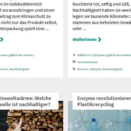
e im Gebäudebereich
leuchtend rot, saftig und süß,
d voranzubringen und einen
Nachhaltigkeit haben sie weni
itrag zum Klimaschutz zu
legen sie tausende Kilometer 
 nicht nur das Produkt selbst,
stammen aus beheizten Gew
erpackung spielt eine ...
oder ...
Weiterlesen
Lesern gefällt das
16
Lesern gefällt das
Kommentieren
onsum
,
Nachhaltigkeit
Konsum
,
Lifestyle
,
Nachhaltigkeit
 Umweltwärme: Welche
Enzyme revolutioniere
elle ist nachhaltiger?
Plastikrecycling