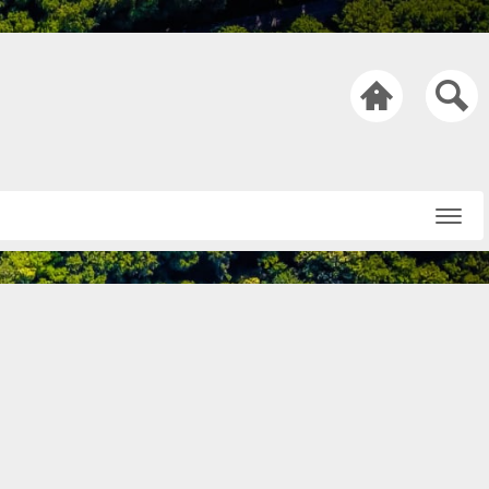

Startseite
Über uns
Netiquette
Nachricht an die
Redaktion