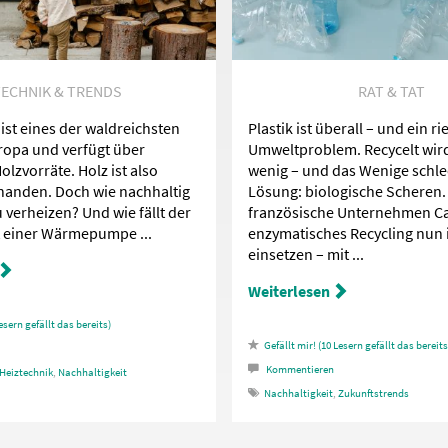
ECHNIK & TRENDS
RAT & TAT
ist eines der waldreichsten
Plastik ist überall – und ein ri
ropa und verfügt über
Umweltproblem. Recycelt wird
lzvorräte. Holz ist also
wenig – und das Wenige schle
rhanden. Doch wie nachhaltig
Lösung: biologische Scheren.
zu verheizen? Und wie fällt der
französische Unternehmen Car
t einer Wärmepumpe ...
enzymatisches Recycling nun i
einsetzen – mit ...
Weiterlesen
esern gefällt das
10
Lesern gefällt das
Kommentieren
Heiztechnik
,
Nachhaltigkeit
Nachhaltigkeit
,
Zukunftstrends