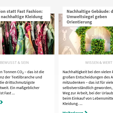
ion statt Fast Fashion:
Nachhaltige Gebäude: d
r nachhaltige Kleidung
Umweltsiegel geben
Orientierung
BEWUSST & SEIN
WISSEN & WERT
den Tonnen CO
– das ist die
Nachhaltigkeit bei den vielen
2
anz der Textilbranche und
großen Entscheidungen des A
 die drittschmutzigste
mitzudenken – das ist für viel
ltweit. Ein maßgeblicher
selbstverständlich geworden, 
t Fast ...
Weg zur Arbeit, bei der Urlau
beim Einkauf von Lebensmitt
Kleidung. ...
Weiterlesen