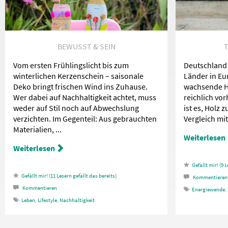
BEWUSST & SEIN
T
Vom ersten Frühlingslicht bis zum
Deutschland 
winterlichen Kerzenschein – saisonale
Länder in Eu
Deko bringt frischen Wind ins Zuhause.
wachsende Ho
Wer dabei auf Nachhaltigkeit achtet, muss
reichlich vo
weder auf Stil noch auf Abwechslung
ist es, Holz 
verzichten. Im Gegenteil: Aus gebrauchten
Vergleich mi
Materialien, ...
Weiterlesen
Weiterlesen
9
L
11
Lesern gefällt das
Kommentieren
Kommentieren
Energiewende
,
Leben
,
Lifestyle
,
Nachhaltigkeit