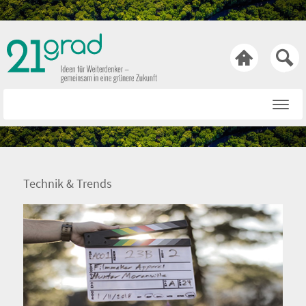

Startseite
Rat & Tat
Wissen & Wert
Technik & Trends
Technik & Trends
Bewusst & Sein
Hasen & Köpfe
Über uns
Netiquette