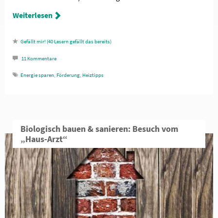
Weiterlesen
40
Lesern gefällt das
11
Kommentare
Energie sparen
,
Förderung
,
Heiztipps
Biologisch bauen & sanieren: Besuch vom
„Haus-Arzt“