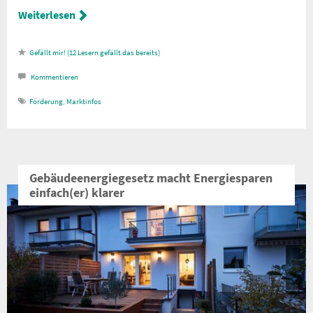
Weiterlesen
12
Lesern gefällt das
Kommentieren
Förderung
,
Marktinfos
Gebäudeenergiegesetz macht Energiesparen
einfach(er) klarer