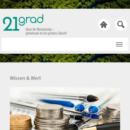

Startseite
Rat & Tat
Wissen & Wert
Wissen & Wert
Technik & Trends
Bewusst & Sein
Hasen & Köpfe
Über uns
Netiquette